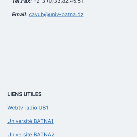
Tél.Fax
:
+213 (0)33.82.45.51
Email
:
cavub@univ-batna.dz
LIENS UTILES
Webtv radio UB1
Université BATNA1
Université BATNA2