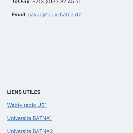
Tél.Fax
:
+213 (0)33.82.45.51
Email
:
cavub@univ-batna.dz
LIENS UTILES
Webtv radio UB1
Université BATNA1
Université BATNA2